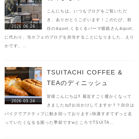
こんにちは。いつもブログをご覧いただ
き、ありがとうございます！このたび、前
2026.06.26
任の&quot;くるくるパーマ眼鏡さん&quot;
に代わり、当カフェのブログを担当することになりました、えり
かです。…
TSUITACHI COFFEE &
TEAのディニッシュ
皆様こんにちは‼︎ 最近すごく暖かくなって
2026.03.24
きましたね‼︎お出かけしてますか？？自分は
バイクでアクティブに動き回っております♪快適すぎてずっと走
っていたくなるる困った季節ですwところでTSUITA…