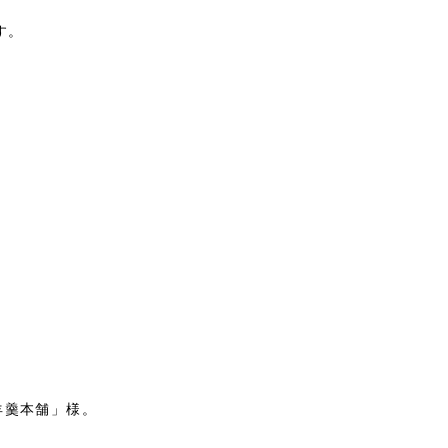
す。
羊羹本舗」様。